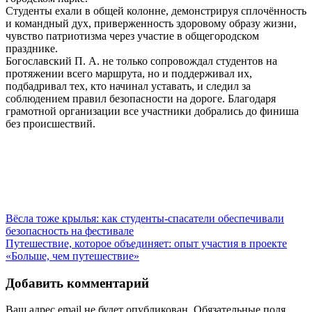
Студенты ехали в общей колонне, демонстрируя сплочённость
и командный дух, приверженность здоровому образу жизни,
чувство патриотизма через участие в общегородском
празднике.
Богославский П. А. не только сопровождал студентов на
протяжении всего маршрута, но и поддерживал их,
подбадривал тех, кто начинал уставать, и следил за
соблюдением правил безопасности на дороге. Благодаря
грамотной организации все участники добрались до финиша
без происшествий.
Навигация
Вёсла тоже крылья: как студенты-спасатели обеспечивали
безопасность на фестивале
по
Путешествие, которое объединяет: опыт участия в проекте
записям
«Больше, чем путешествие»
Добавить комментарий
Ваш адрес email не будет опубликован.
Обязательные поля