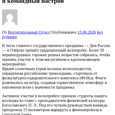
и командный настрой
От
Воспитательный Отдел
Опубликовано
15.06.2026
Без
рубрики
В честь главного государственного праздника — Дня России
— в Озёрске прошёл традиционный велопробег. Более 50
неравнодушных горожан разных возрастов собрались, чтобы
принять участие в этом масштабном и вдохновляющем
мероприятии.
Ярким солнечным утром колонна велосипедистов,
украшенная российскими триколорами, стартовала от
физкультурно‑оздоровительного комплекса (ФОКа). Флаги
развевались на ветру, создавая торжественную атмосферу и
напоминая всем о значимости праздника.
Активное участие в велопробеге приняли студенты нашего
колледжа во главе с
преподавателем физической культуры
Богославского П. А. Под его чутким руководством команда
преодолела 15 километром маршрута и финишировала в
городском парке.