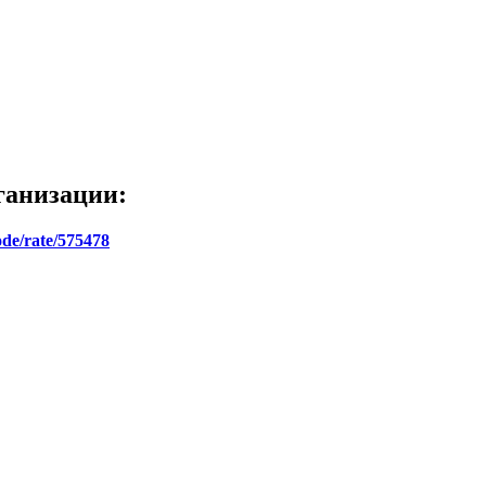
ганизации:
ode/rate/575478