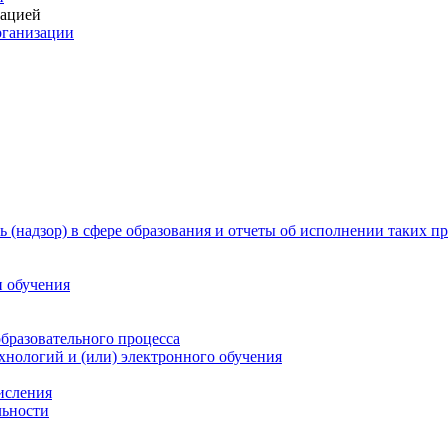
зацией
рганизации
 (надзор) в сфере образования и отчеты об исполнении таких п
и обучения
бразовательного процесса
нологий и (или) электронного обучения
числения
льности