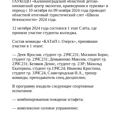
ГАУКОДО «Калининградский областной детско-
юношеский центр экологии, краеведения и туризма» в
период с 10 октября по 09 ноября 2024 года проводит
областной итоговый туристический слет «Школа
безопасности» 2024 года.
12 октября 2024 года состоялся 1 этап Слёта, где
приняли участие студенты колледжа.
Состав команды «КАТиП г. Озерск», принявшие
участие в 1 этапе:
— Деев Ярослав, студент гр. 2ЗЧС231; Москвин Борис,
студент гр. 2ЗЧС231; Демьяненко Максим, студент гр.
2ЗЧС231; Беляков Денис, студент гр. 2ЭР; Махольд
Екатерина, студент гр.1ЗЧС24; Иванова Кристина,
студент гр. 3ЗЧС24, Славгородская Н.А., тренер
команды, преподаватель спец.дисциплин;
В программу входили следующие спортивные
испытания:
— комбинированная пожарная эстафета;
— комплексное силовое упражнение;