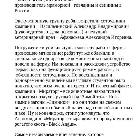
производитель мраморной говядины и свинины в
России.
Экскурсионную группу ребят встретили сотрудники
компании – Васильчинский Александр Владимирович
(руководитель отдела персонала) и ведущий
ветеринарный врач – Афанасьева Александра Игоревна.
Погружение в уникальную атмосферу работы фермы
произошло мгновенно: ребят тут же облачили в
специальные одноразовые комбинезоны спанбонд и
повели на ферму. Им показали и рассказали устройство
фермы: как она функционирует, режим работы, и
обязанности сотрудников. По восхищенным и
одновременно удивлённым взглядам студентов было
понятно, что всем очень интересно! Интересный факт: в
компании «Мираторг» все животные находятся на
открытом воздухе круглый год! Зимой тоже. Есть
зимние загоны «Зимники», но они тоже на свежем
воздухе – просто обычный навес над головой животных
и все! Ну и конечно же, стоит упомянуть, что
Агрохолдинг «Мираторг» выращивает породу крупного
рогатого скота «Black Angus».
Самое незабываемое впечатление, которое