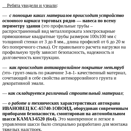
Ребята увидели и узнали
:
—
с помощью каких материалов происходит устройство
основного каркаса
торговых рядов — навеса по всему
периметру здания
(это профильные трубы –
распространенный вид металлопроката электросварные
прямошовные квадратные трубы размером 100х100 мм с
толщиной стенки от 3 до 8 мм., длина профилей от 6 до 20 м
без поперечного стыка). От правильного расчета нагрузки на
профильную трубу зависит безопасность, надежность и
долговечность конструкции.
—
как происходит
антикоррозийное покрытие мет.труб
(
это- грунт-эмаль по ржавчине 3-в-1- качественный материал,
сочетающий в себе свойства антикоррозийного грунта и
декоративной эмали.
—
как складируется различный строительный материал
;
—
о работе и т
ехнических характеристиках автокрана
ИВАНОВЕЦ КС-65740-1ОВОИД, оборудован современным
приборами безопасности, смонтирован на автомобильном
шасси КАМАЗ-6520 (6х4).
Это маневренное и легкое в
управлении шасси было специально разработано для монтажа
тяжелых надстроек.