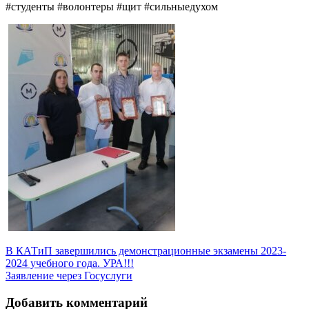
#студенты #волонтеры #щит #сильныедухом
Навигация
В КАТиП завершились демонстрационные экзамены 2023-
2024 учебного года. УРА!!!
по
Заявление через Госуслуги
записям
Добавить комментарий