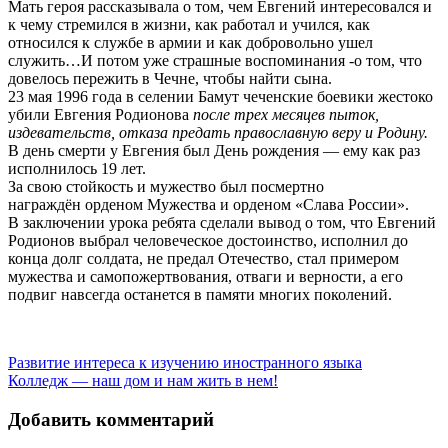
Мать героя рассказывала о том, чем Евгений интересовался и
к чему стремился в жизни,
как работал и учился, как
относился к службе в армии и как добровольно ушел
служить…И потом уже страшные воспоминания -о том, что
довелось пережить в Чечне, чтобы найти сына.
23 мая 1996 года в селении Бамут чеченские боевики жестоко
убили Евгения Родионова
после трех месяцев пыток,
издевательств, отказа предать православную веру и Родину.
В день смерти у Евгения был День рождения — ему как раз
исполнилось 19 лет.
За свою стойкость и мужество был посмертно
награждён орденом Мужества и орденом «Слава России».
В заключении урока ребята сделали вывод о том, что Евгений
Родионов выбрал человеческое достоинство, исполнил до
конца долг солдата, не предал Отечество, стал примером
мужества и самопожертвования, отваги и верности, а его
подвиг навсегда останется в памяти многих поколений.
Навигация
Развитие интереса к изучению иностранного языка
Колледж — наш дом и нам жить в нем!
по
записям
Добавить комментарий