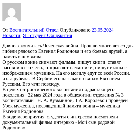
От
Воспитательный Отдел
Опубликовано
23.05.2024
Новости
,
Я - студент Общежития
Давно закончилась Чеченская война. Прошло много лет со дня
гибели рядового Евгения Родионова и его боевых друзей, а
память о нем жива.
О русском воине снимают фильмы, пишут книги, ставят
часовни в его честь, открывают памятники, пишут иконы с
изображением мученика. На его могилу едут со всей России,
из-за рубежа. В Сербии его называют святым Евгением
Русским. Его чтят повсюду.
В целях патриотического воспитания подрастающего
поколения 22 мая 2024 года в общежитии отделения № 3
воспитателями Н. А. Кузьминой, Т.А. Королевой проведен
Урок мужества, посвященный памяти воина – мученика
Евгения Родионова.
В ходе мероприятия студенты с интересом посмотрели
документальный фильм-интервью «Мой сын рядовой
Родионов».