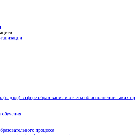
и
зацией
рганизации
 (надзор) в сфере образования и отчеты об исполнении таких п
и обучения
бразовательного процесса