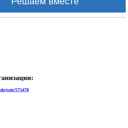
Решаем вместе
ганизации:
ode/rate/575478