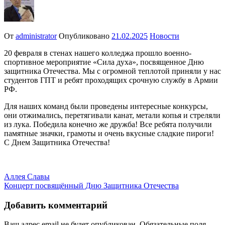
От
administrator
Опубликовано
21.02.2025
Новости
20 февраля в стенах нашего колледжа прошло военно-
спортивное мероприятие «Сила духа», посвященное Дню
защитника Отечества. Мы с огромной теплотой приняли у нас
студентов ГПТ и ребят проходящих срочную службу в Армии
РФ.
Для наших команд были проведены интересные конкурсы,
они отжимались, перетягивали канат, метали копья и стреляли
из лука. Победила конечно же дружба! Все ребята получили
памятные значки, грамоты и очень вкусные сладкие пироги!
С Днем Защитника Отечества!
Навигация
Аллея Славы
Концерт посвящённый Дню Защитника Отечества
по
записям
Добавить комментарий
Ваш адрес email не будет опубликован.
Обязательные поля