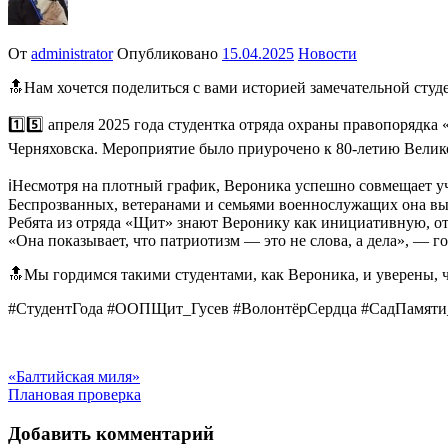
От
administrator
Опубликовано
15.04.2025
Новости
🔝Нам хочется поделиться с вами историей замечательной студ
1️⃣5️⃣ апреля 2025 года студентка отряда охраны правопорядк
Черняховска. Мероприятие было приурочено к 80-летию Велико
ℹ️Несмотря на плотный график, Вероника успешно совмещает у
Беспрозванных, ветеранами и семьями военнослужащих она вы
Ребята из отряда «Щит» знают Веронику как инициативную, от
«Она показывает, что патриотизм — это не слова, а дела», — 
🔝Мы гордимся такими студентами, как Вероника, и уверены, 
#СтудентГода #ООПЩит_Гусев #ВолонтёрСердца #СадПамяти
Навигация
«Балтийская миля»
Плановая проверка
по
записям
Добавить комментарий