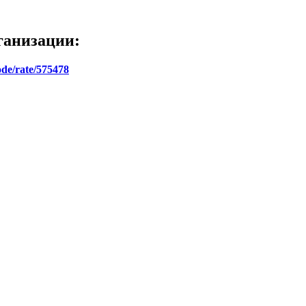
ганизации:
ode/rate/575478