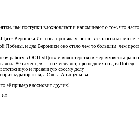
ентки, чьи поступки вдохновляют и напоминают о том, что насто
а «Щит» Вероника Иванова приняла участие в эколого-патриотич
й Победы, и для Вероники оно стало чем-то большим, чем прост
чёбу, работу в ООП «Щит» и волонтёрство в Черняховском райо
садила 80 саженцев — по числу лет, прошедших со дня Победы.
ветственную и преданную своему делу.
говорит куратор отряда Ольга Анищенкова
что её пример вдохновит других!
_80