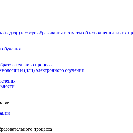
 (надзор) в сфере образования и отчеты об исполнении таких п
и обучения
бразовательного процесса
нологий и (или) электронного обучения
числения
льности
остав
зации
бразовательного процесса