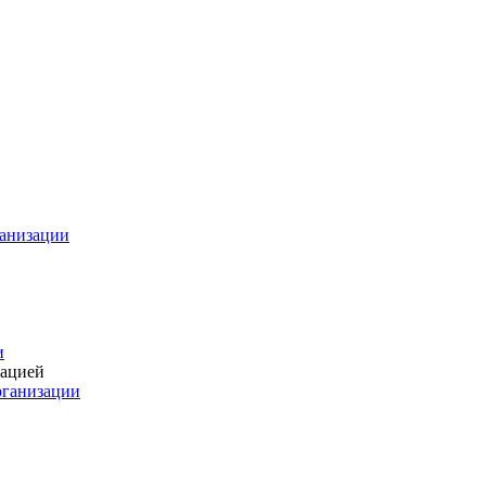
ганизации
и
зацией
рганизации