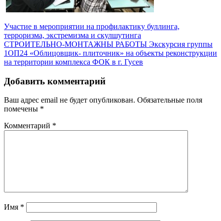
Навигация
Участие в мероприятии на профилактику буллинга,
терроризма, экстремизма и скулшутинга
по
СТРОИТЕЛЬНО-МОНТАЖНЫ РАБОТЫ Экскурсия группы
записям
1ОП24 «Облицовщик- плиточник» на объекты реконструкции
на территории комплекса ФОК в г. Гусев
Добавить комментарий
Ваш адрес email не будет опубликован.
Обязательные поля
помечены
*
Комментарий
*
Имя
*