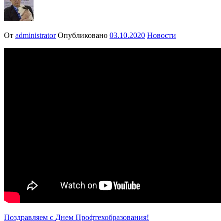
От
administrator
Опубликовано
03.10.2020
Новости
Навигация
Поздравляем с Днем Профтехобразования!