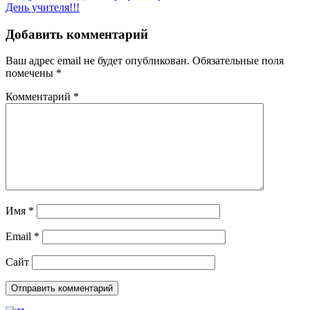
День учителя!!!
по
записям
Добавить комментарий
Ваш адрес email не будет опубликован.
Обязательные поля
помечены
*
Комментарий
*
Имя
*
Email
*
Сайт