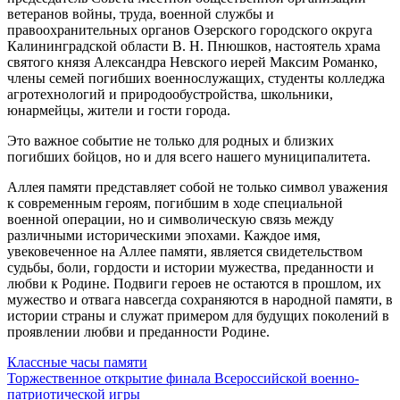
ветеранов войны, труда, военной службы и
правоохранительных органов Озерского городского округа
Калининградской области В. Н. Пнюшков, настоятель храма
святого князя Александра Невского иерей Максим Романко,
члены семей погибших военнослужащих, студенты колледжа
агротехнологий и природообустройства, школьники,
юнармейцы, жители и гости города.
Это важное событие не только для родных и близких
погибших бойцов, но и для всего нашего муниципалитета.
Аллея памяти представляет собой не только символ уважения
к современным героям, погибшим в ходе специальной
военной операции, но и символическую связь между
различными историческими эпохами. Каждое имя,
увековеченное на Аллее памяти, является свидетельством
судьбы, боли, гордости и истории мужества, преданности и
любви к Родине. Подвиги героев не остаются в прошлом, их
мужество и отвага навсегда сохраняются в народной памяти, в
истории страны и служат примером для будущих поколений в
проявлении любви и преданности Родине.
Навигация
Классные часы памяти
Торжественное открытие финала Всероссийской военно-
по
патриотической игры