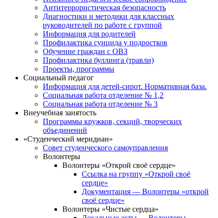
Антитеррористическая безопасность
Диагностики и методики для классных
руководителей по работе с группой
Информация для родителей
Профилактика суицида у подростков
Обучение граждан с ОВЗ
Профилактика буллинга (травли)
Проекты, программы
Социальный педагог
Информация для детей-сирот. Нормативная база.
Социальная работа отделение № 1,2
Социальная работа отделение № 3
Внеучебная занятость
Программы кружков, секций, творческих
объединений
«Студенческий меридиан»
Совет студенческого самоуправления
Волонтеры
Волонтеры «Открой своё сердце»
Ссылка на группу «Открой своё
сердце»
Документация — Волонтеры «открой
своё сердце»
Волонтеры «Чистые сердца»
Локальные акты — Волонтеры