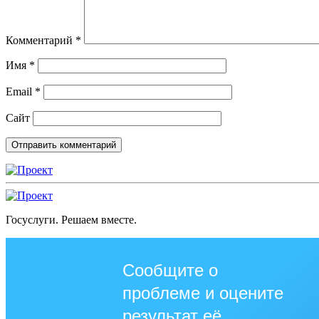
Комментарий
*
Имя
*
Email
*
Сайт
Госуслуги. Решаем вместе.
Сообщите о
проблеме и оцените
результат её