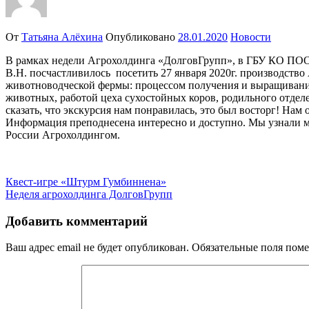
От
Татьяна Алёхина
Опубликовано
28.01.2020
Новости
В рамках недели Агрохолдинга «ДолговГрупп», в ГБУ КО ПОО 
В.Н. посчастливилось посетить 27 января 2020г. производств
животноводческой фермы: процессом получения и выращивани
животных, работой цеха сухостойных коров, родильного отдел
сказать, что экскурсия нам понравилась, это был восторг! На
Информация преподнесена интересно и доступно. Мы узнали м
России Агрохолдингом.
Навигация
Квест-игре «Штурм Гумбиннена»
Неделя агрохолдинга ДолговГрупп
по
записям
Добавить комментарий
Ваш адрес email не будет опубликован.
Обязательные поля пом