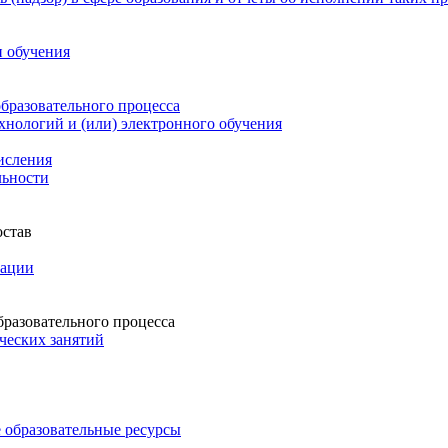
и обучения
бразовательного процесса
нологий и (или) электронного обучения
числения
льности
остав
зации
бразовательного процесса
ческих занятий
 образовательные ресурсы