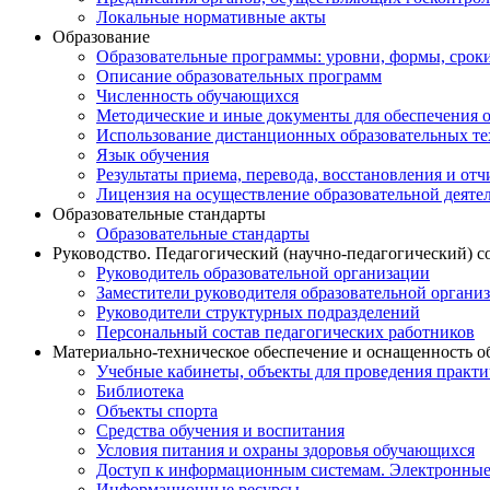
Локальные нормативные акты
Образование
Образовательные программы: уровни, формы, срок
Описание образовательных программ
Численность обучающихся
Методические и иные документы для обеспечения о
Использование дистанционных образовательных тех
Язык обучения
Результаты приема, перевода, восстановления и от
Лицензия на осуществление образовательной деяте
Образовательные стандарты
Образовательные стандарты
Руководство. Педагогический (научно-педагогический) с
Руководитель образовательной организации
Заместители руководителя образовательной органи
Руководители структурных подразделений
Персональный состав педагогических работников
Материально-техническое обеспечение и оснащенность о
Учебные кабинеты, объекты для проведения практи
Библиотека
Объекты спорта
Средства обучения и воспитания
Условия питания и охраны здоровья обучающихся
Доступ к информационным системам. Электронные
Информационные ресурсы