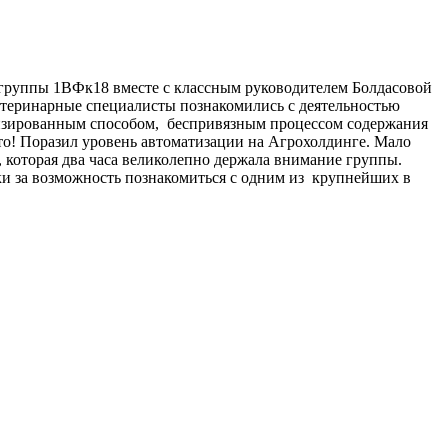
группы 1ВФк18 вместе с классным руководителем Болдасовой
етеринарные специалисты познакомились с деятельностью
низированным способом, беспривязным процессом содержания
что! Поразил уровень автоматизации на Агрохолдинге. Мало
, которая два часа великолепно держала внимание группы.
ки за возможность познакомиться с одним из крупнейших в