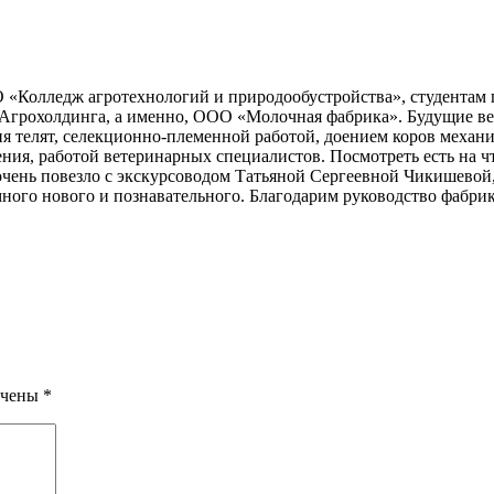
«Колледж агротехнологий и природообустройства», студентам 
о Агрохолдинга, а именно, ООО «Молочная фабрика». Будущие в
я телят, селекционно-племенной работой, доением коров меха
ения, работой ветеринарных специалистов. Посмотреть есть на 
м очень повезло с экскурсоводом Татьяной Сергеевной Чикишевой
ного нового и познавательного. Благодарим руководство фабри
ечены
*