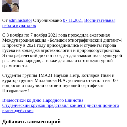
От
administrator
Опубликовано
07.11.2021
Воспитательная
работа кураторов
С 3 ноября по 7 ноября 2021 года проходила ежегодная
Международная акция «Большой этнографический диктант»!
К проекту в 2021 году присоединились и студенты города
Гусева из колледжа агротехнологий и природообустройства.
Этнографический диктант создан для знакомства с культурой
различных народов, а также для анализа этнокультурной
грамотности.
Студенты группы 1МА21 Наумов Пётр, Котляров Иван и
куратор группы Михайлова И.А. успешно ответили на 100
вопросов и получили соответствующий сертификат.
Поздравляем!
Навигация
Видеостихи ко Дню Народного Единства
Студенческий кружок представил концепт дистанционного
по
взаимодействия
записям
Добавить комментарий