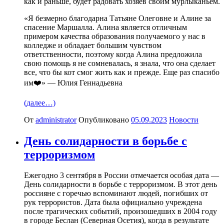
как и раньше, будет радовать хозяев своим мурлыканьем.
«Я безмерно благодарна Татьяне Олеговне и Алине за
спасение Маршалла. Алина является отличным
примером качества образования получаемого у нас в
колледже и обладает большим чувством
ответственности, поэтому когда Алина предложила
свою помощь я не сомневалась, я знала, что она сделает
все, что бы кот смог жить как и прежде. Еще раз спасибо
им❤️» — Юлия Геннадьевна
(далее…)
От
administrator
Опубликовано
05.09.2023
Новости
День солидарности в борьбе с
терроризмом
Ежегодно 3 сентября в России отмечается особая дата —
День солидарности в борьбе с терроризмом. В этот день
россияне с горечью вспоминают людей, погибших от
рук террористов. Дата была официально учреждена
после трагических событий, произошедших в 2004 году
в городе Беслан (Северная Осетия), когда в результате