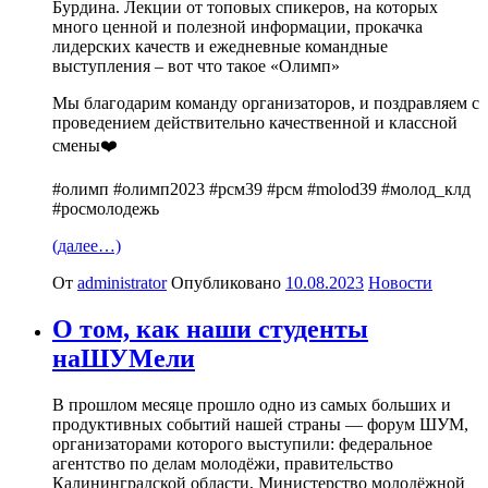
Бурдина. Лекции от топовых спикеров, на которых
много ценной и полезной информации, прокачка
лидерских качеств и ежедневные командные
выступления – вот что такое «Олимп»
Мы благодарим команду организаторов, и поздравляем с
проведением действительно качественной и классной
смены❤️
#олимп #олимп2023 #рсм39 #рсм #molod39 #молод_клд
#росмолодежь
(далее…)
От
administrator
Опубликовано
10.08.2023
Новости
О том, как наши студенты
наШУМели
В прошлом месяце прошло одно из самых больших и
продуктивных событий нашей страны — форум ШУМ,
организаторами которого выступили: федеральное
агентство по делам молодёжи, правительство
Калининградской области, Министерство молодёжной