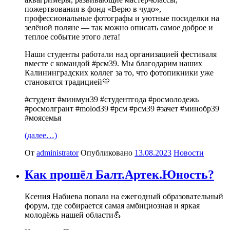
пожертвования в фонд «Верю в чудо»,
профессиональные фотографы и уютные посиделки на
зелёной поляне — так можно описать самое доброе и
теплое событие этого лета!
Наши студенты работали над организацией фестиваля
вместе с командой #рсм39. Мы благодарим наших
Калининградских коллег за то, что фотопикники уже
становятся традицией💛
#студент #минмун39 #студентгода #росмолодежь
#росмолгрант #molod39 #рсм #рсм39 #зачет #минобр39
#моясемья
(далее…)
От
administrator
Опубликовано
13.08.2023
Новости
Как прошёл Балт.Артек.Юность?
Ксения Набиева попала на ежегодный образовательный
форум, где собирается самая амбициозная и яркая
молодёжь нашей области💪