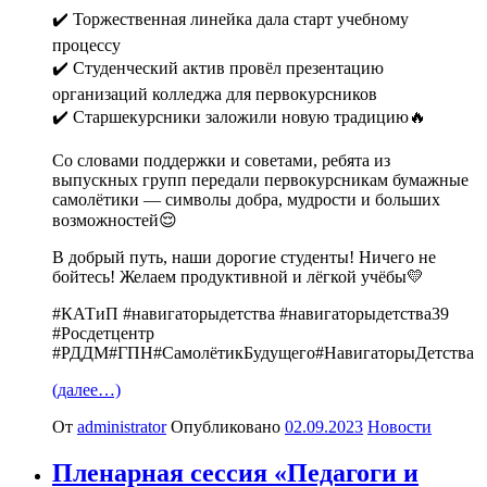
✔️ Торжественная линейка дала старт учебному
процессу
✔️ Студенческий актив провёл презентацию
организаций колледжа для первокурсников
✔️ Старшекурсники заложили новую традицию🔥
Со словами поддержки и советами, ребята из
выпускных групп передали первокурсникам бумажные
самолётики — символы добра, мудрости и больших
возможностей😌
В добрый путь, наши дорогие студенты! Ничего не
бойтесь! Желаем продуктивной и лёгкой учёбы💛
#КАТиП #навигаторыдетства #навигаторыдетства39
#Росдетцентр
#РДДМ#ГПН#СамолётикБудущего#НавигаторыДетства
(далее…)
От
administrator
Опубликовано
02.09.2023
Новости
Пленарная сессия «Педагоги и