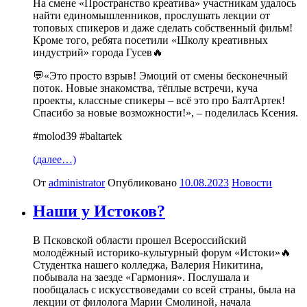
На смене «Пространство креатива» участникам удалось
найти единомышленников, прослушать лекции от
топовых спикеров и даже сделать собственный фильм!
Кроме того, ребята посетили «Школу креативных
индустрий» города Гусев🔥
💬«Это просто взрыв! Эмоций от смены бесконечный
поток. Новые знакомства, тёплые встречи, куча
проекты, классные спикеры – всё это про БалтАртек!
Спасибо за новые возможности!», – поделилась Ксения.
#molod39 #baltartek
(далее…)
От
administrator
Опубликовано
10.08.2023
Новости
Наши у Истоков?
В Псковской области прошел Всероссийский
молодёжный историко-культурный форум «Истоки»🔥
Студентка нашего колледжа, Валерия Никитина,
побывала на заезде «Гармония». Послушала и
пообщалась с искусствоведами со всей страны, была на
лекции от филолога Марии Смолиной, начала