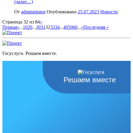
(далее…)
От
administrator
Опубликовано
25.07.2023
Новости
Страница 32 из 84
«
Первая
«
...
10
20
...
30
31
32
33
34
...
40
50
60
...
»
Последняя »
Госуслуги. Решаем вместе.
Решаем вместе