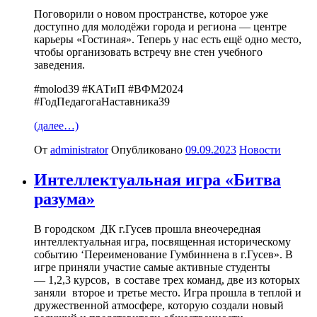
Поговорили о новом пространстве, которое уже
доступно для молодёжи города и региона — центре
карьеры «Гостиная». Теперь у нас есть ещё одно место,
чтобы организовать встречу вне стен учебного
заведения.
#molod39 #КАТиП #ВФМ2024
#ГодПедагогаНаставника39
(далее…)
От
administrator
Опубликовано
09.09.2023
Новости
Интеллектуальная игра «Битва
разума»
В городском ДК г.Гусев прошла внеочередная
интеллектуальная игра, посвященная историческому
событию ‘Переименование Гумбиннена в г.Гусев». В
игре приняли участие самые активные студенты
— 1,2,3 курсов, в составе трех команд, две из которых
заняли второе и третье место. Игра прошла в теплой и
дружественной атмосфере, которую создали новый