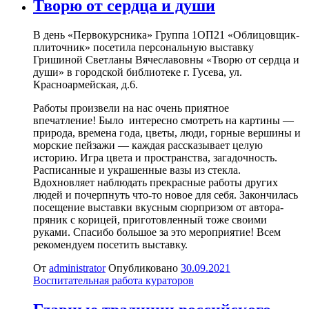
Творю от сердца и души
В день «Первокурсника» Группа 1ОП21 «Облицовщик-
плиточник» посетила персональную выставку
Гришиной Светланы Вячеславовны «Творю от сердца и
души» в городской библиотеке г. Гусева, ул.
Красноармейская, д.6.
Работы произвели на нас очень приятное
впечатление! Было интересно смотреть на картины —
природа, времена года, цветы, люди, горные вершины и
морские пейзажи — каждая рассказывает целую
историю. Игра цвета и пространства, загадочность.
Расписанные и украшенные вазы из стекла.
Вдохновляет наблюдать прекрасные работы других
людей и почерпнуть что-то новое для себя. Закончилась
посещение выставки вкусным сюрпризом от автора-
пряник с корицей, приготовленный тоже своими
руками. Спасибо большое за это мероприятие! Всем
рекомендуем посетить выставку.
От
administrator
Опубликовано
30.09.2021
Воспитательная работа кураторов