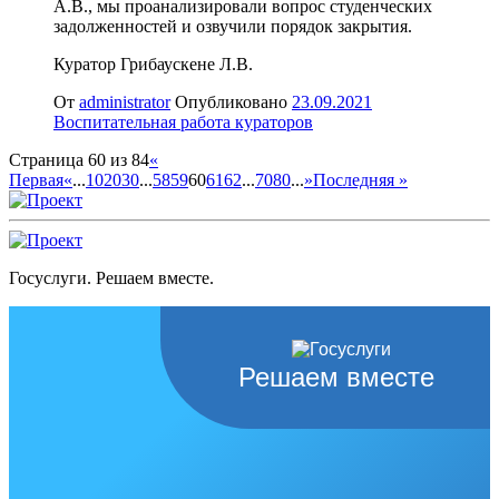
А.В., мы проанализировали вопрос студенческих
задолженностей и озвучили порядок закрытия.
Куратор Грибаускене Л.В.
От
administrator
Опубликовано
23.09.2021
Воспитательная работа кураторов
Страница 60 из 84
«
Первая
«
...
10
20
30
...
58
59
60
61
62
...
70
80
...
»
Последняя »
Госуслуги. Решаем вместе.
Решаем вместе