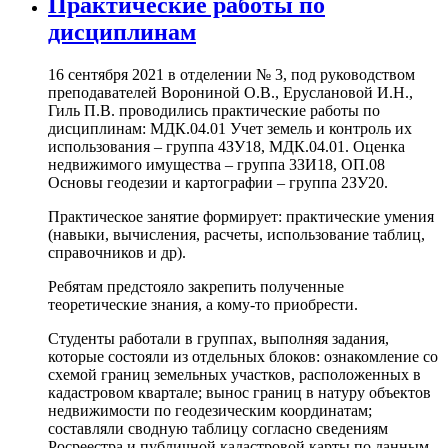
Практические работы по
дисциплинам
16 сентября 2021 в отделении № 3, под руководством
преподавателей Ворониной О.В., Еруслановой И.Н.,
Гиль П.В. проводились практические работы по
дисциплинам: МДК.04.01 Учет земель и контроль их
использования – группа 4ЗУ18, МДК.04.01. Оценка
недвижимого имущества – группа 3ЗИ18, ОП.08
Основы геодезии и картографии – группа 2ЗУ20.
Практическое занятие формирует: практические умения
(навыки, вычисления, расчеты, использование таблиц,
справочников и др).
Ребятам предстояло закрепить полученные
теоретические знания, а кому-то приобрести.
Студенты работали в группах, выполняя задания,
которые состояли из отдельных блоков: ознакомление со
схемой границ земельных участков, расположенных в
кадастровом квартале; вынос границ в натуру объектов
недвижимости по геодезическим координатам;
составляли сводную таблицу согласно сведениям
Росреестра и публичной кадастровой карты по данным