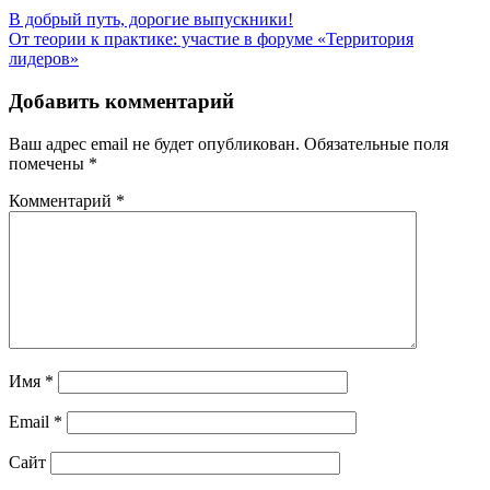
Навигация
В добрый путь, дорогие выпускники!
От теории к практике: участие в форуме «Территория
по
лидеров»
записям
Добавить комментарий
Ваш адрес email не будет опубликован.
Обязательные поля
помечены
*
Комментарий
*
Имя
*
Email
*
Сайт