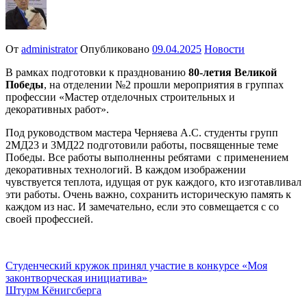
От
administrator
Опубликовано
09.04.2025
Новости
В рамках подготовки к празднованию
80-летия Великой
Победы
, на отделении №2 прошли мероприятия в группах
профессии «Мастер отделочных строительных и
декоративных работ».
Под руководством мастера Черняева А.С. студенты групп
2МД23 и 3МД22 подготовили работы, посвященные теме
Победы. Все работы выполненны ребятами с применением
декоративных технологий. В каждом изображении
чувствуется теплота, идущая от рук каждого, кто изготавливал
эти работы. Очень важно, сохранить историческую память к
каждом из нас. И замечательно, если это совмещается с со
своей профессией.
Навигация
Студенческий кружок принял участие в конкурсе «Моя
законтворческая инициатива»
по
Штурм Кёнигсберга
записям