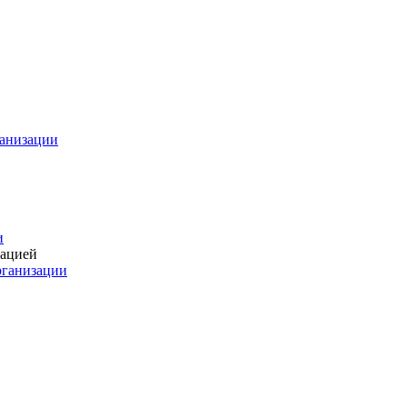
ганизации
и
зацией
рганизации