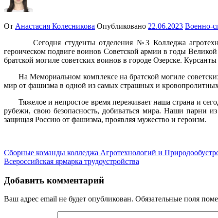
От
Анастасия Колесникова
Опубликовано
22.06.2023
Военно-с
Сегодня студенты отделения №3 Колледжа агротех
героическом подвиге воинов Советской армии в годы Велико
братской могиле советских воинов в городе Озерске. Курсант
На Мемориальном комплексе на братской могиле советских 
мир от фашизма в одной из самых страшных и кровопролитных
Тяжелое и непростое время переживает наша страна и сег
рубежи, свою безопасность, добиваться мира. Наши парни и
защищая Россию от фашизма, проявляя мужество и героизм.
Навигация
Сборные команды колледжа Агротехнологий и Природообустр
Всероссийская ярмарка трудоустройства
по
записям
Добавить комментарий
Ваш адрес email не будет опубликован.
Обязательные поля пом