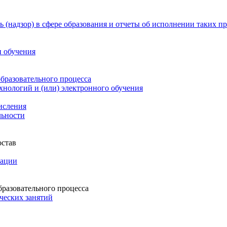
 (надзор) в сфере образования и отчеты об исполнении таких п
и обучения
бразовательного процесса
нологий и (или) электронного обучения
числения
льности
остав
зации
бразовательного процесса
ческих занятий