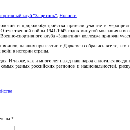
портивный клуб "Защитник"
,
Новости
нологий и природообустройства приняли участие в меропри
й Отечественной войны 1941-1945 годов минутой молчания и во
ы Военно-спортивного клуба «Защитник» колледжа приняли учас
воинов, павших при взятии г. Даркемен собрались все те, кто х
 войн в истории страны.
одня. И также, как и много лет назад наш народ сплотился воед
з самых разных российских регионов и национальностей, риску
ойства
ечены
*