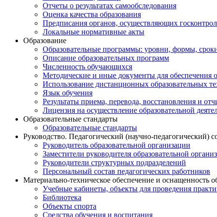
Отчеты о результатах самообследования
Оценка качества образования
Предписания органов, осуществляющих госконтроль
Локальные нормативные акты
Образование
Образовательные программы: уровни, формы, срок
Описание образовательных программ
Численность обучающихся
Методические и иные документы для обеспечения о
Использование дистанционных образовательных тех
Язык обучения
Результаты приема, перевода, восстановления и от
Лицензия на осуществление образовательной деяте
Образовательные стандарты
Образовательные стандарты
Руководство. Педагогический (научно-педагогический) с
Руководитель образовательной организации
Заместители руководителя образовательной органи
Руководители структурных подразделений
Персональный состав педагогических работников
Материально-техническое обеспечение и оснащенность о
Учебные кабинеты, объекты для проведения практи
Библиотека
Объекты спорта
Средства обучения и воспитания