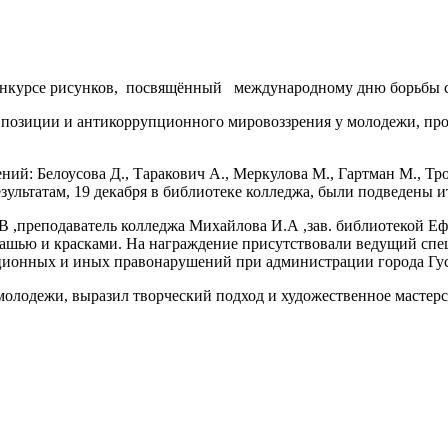
конкурсе рисунков, посвящённый международному дню борьбы с
 позиции и антикоррупционного мировоззрения у молодежи, про
ний: Белоусова Д., Таракович А., Меркулова М., Гартман М., Тро
езультатам, 19 декабря в библиотеке колледжа, были подведены и
.В ,преподаватель колледжа Михайлова И.А ,зав. библиотекой Е
ашью и красками. На награждение присутствовали ведущий спец
ционных и иных правонарушений при администрации города Гу
лодежи, выразил творческий подход и художественное мастерст