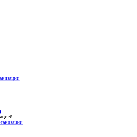
ганизации
и
зацией
рганизации