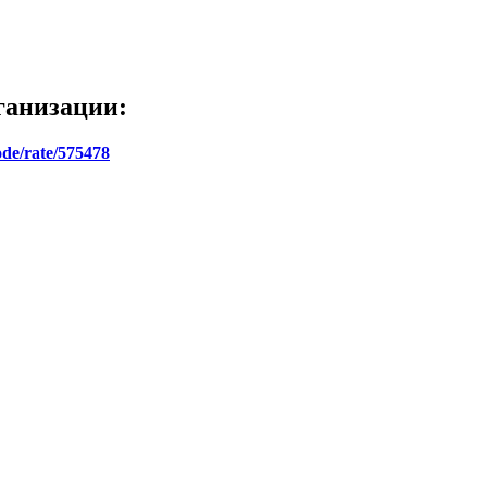
ганизации:
ode/rate/575478