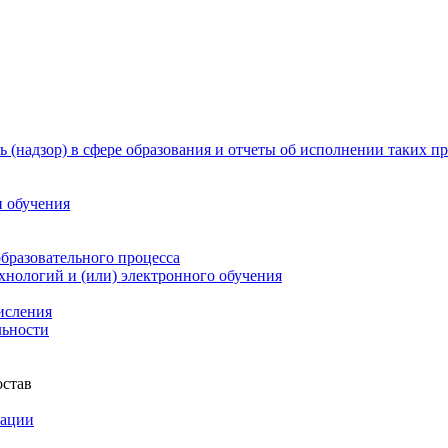
 (надзор) в сфере образования и отчеты об исполнении таких п
и обучения
бразовательного процесса
нологий и (или) электронного обучения
числения
льности
остав
зации