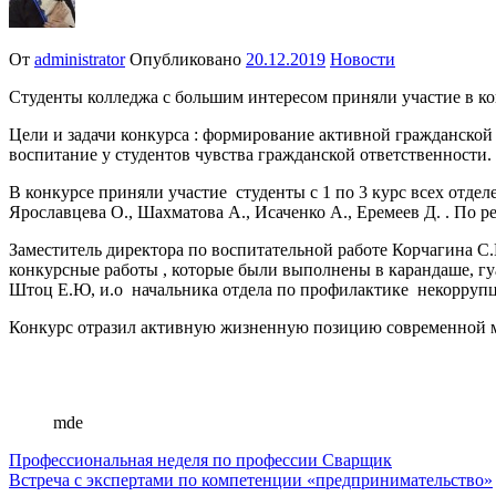
От
administrator
Опубликовано
20.12.2019
Новости
Студенты колледжа с большим интересом приняли участие в 
Цели и задачи конкурса : формирование активной гражданской
воспитание у студентов чувства гражданской ответственности.
В конкурсе приняли участие студенты с 1 по 3 курс всех отделе
Ярославцева О., Шахматова А., Исаченко А., Еремеев Д. . По р
Заместитель директора по воспитательной работе Корчагина С
конкурсные работы , которые были выполнены в карандаше, гу
Штоц Е.Ю, и.о начальника отдела по профилактике некорруп
Конкурс отразил активную жизненную позицию современной мо
mde
Навигация
Профессиональная неделя по профессии Сварщик
Встреча с экспертами по компетенции «предпринимательство»
по