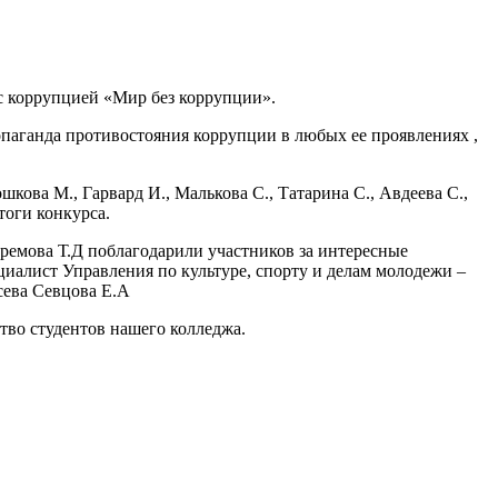
 коррупцией «Мир без коррупции».
паганда противостояния коррупции в любых ее проявлениях ,
шкова М., Гарвард И., Малькова С., Татарина С., Авдеева С.,
тоги конкурса.
фремова Т.Д поблагодарили участников за интересные
иалист Управления по культуре, спорту и делам молодежи –
сева Севцова Е.А
во студентов нашего колледжа.