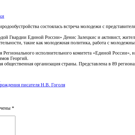
ки
риродообустройства состоялась встреча молодежи с представит
лодой Гвардии Единой России» Денис Залецкис и активист, жите
тельности, такие как молодежная политика, работа с молодежны
ля Регионального
исполнительного комитета «Единой России», н
мов Георгий.
общественная организация страны. Представлена в 89 регионах
.
рождения писателя Н.В. Гоголя
ечены
*