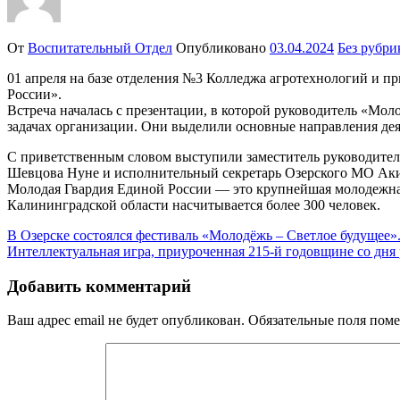
От
Воспитательный Отдел
Опубликовано
03.04.2024
Без рубри
01 апреля на базе отделения №3 Колледжа агротехнологий и п
России».
Встреча началась с презентации, в которой руководитель «Мо
задачах организации. Они выделили основные направления дея
С приветственным словом выступили заместитель руководите
Шевцова Нуне и исполнительный секретарь Озерского МО Аки
Молодая Гвардия Единой России — это крупнейшая молодежная 
Калининградской области насчитывается более 300 человек.
Навигация
В Озерске состоялся фестиваль «Молодёжь – Светлое будущее»
Интеллектуальная игра, приуроченная 215-й годовщине со дня 
по
записям
Добавить комментарий
Ваш адрес email не будет опубликован.
Обязательные поля пом