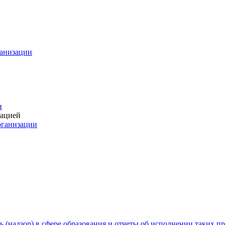
ганизации
и
зацией
рганизации
 (надзор) в сфере образования и отчеты об исполнении таких п