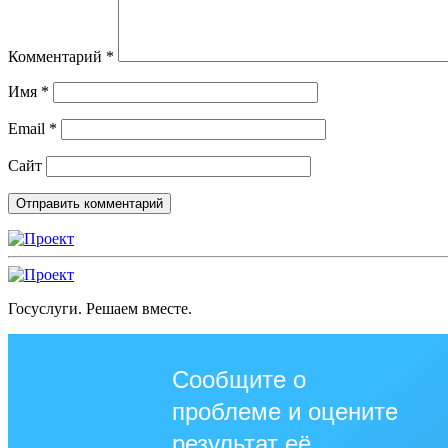
Комментарий
*
Имя
*
Email
*
Сайт
Госуслуги. Решаем вместе.
Сообщите о
проблеме и оцените
результат её