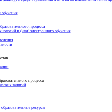
и обучения
бразовательного процесса
нологий и (или) электронного обучения
числения
льности
остав
зации
бразовательного процесса
ческих занятий
 образовательные ресурсы