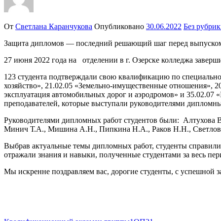
От
Светлана Каранчукова
Опубликовано
30.06.2022
Без рубри
Защита дипломов — последний решающий шаг перед выпуском, 
27 июня 2022 года на отделении в г. Озерске колледжа завер
123 студента подтверждали свою квалификацию по специальнос
хозяйство», 21.02.05 «Земельно-имущественные отношения», 20
эксплуатация автомобильных дорог и аэродромов» и 35.02.07 «М
преподавателей, которые выступали руководителями дипломны
Руководителями дипломных работ студентов были: Алтухова В.В
Минич Т.А., Мишина А.Н., Пипкина Н.А., Раков Н.Н., Светлов
Выбрав актуальные темы дипломных работ, студенты справил
отражали знания и навыки, полученные студентами за весь пер
Мы искренне поздравляем вас, дорогие студенты, с успешной 