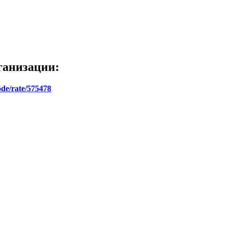
ганизации:
ode/rate/575478