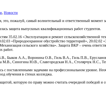
ки
,
Новости
это, пожалуй, самый волнительный и ответственный момент за 
шилась защита выпускных квалификационных работ студентов.
тям 35.02.16 «Эксплуатация и ремонт сельскохозяйственной тех
.02.03 «Природоохранное обустройство территорий», 20.02.02 «
еханизация сельского хозяйства». Защита ВКР – очень ответстве
х работ.
., Быков А.А., Воронина О.В., Гиль В.А., Гиль П.В., Еруслано
а М.В., Синогина Ю.В., Славгородская Н.А., Столярчук Н.С., Т
ись с поставленными
задачами на профессиональном уровне. Нео
иод обучения в стенах колледжа.
защитой, которую по праву можно считать очередной победой и