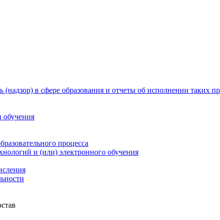
 (надзор) в сфере образования и отчеты об исполнении таких п
и обучения
бразовательного процесса
нологий и (или) электронного обучения
числения
льности
остав