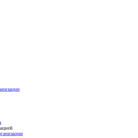
ганизации
и
зацией
рганизации