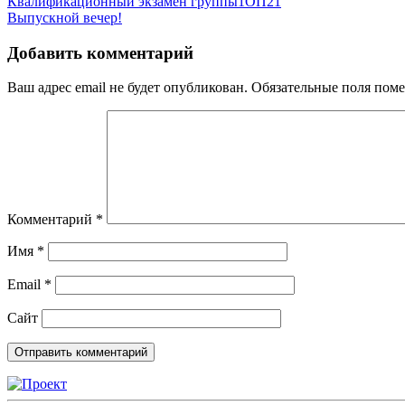
Навигация
Квалификационный экзамен группы1ОП21
Выпускной вечер!
по
записям
Добавить комментарий
Ваш адрес email не будет опубликован.
Обязательные поля пом
Комментарий
*
Имя
*
Email
*
Сайт