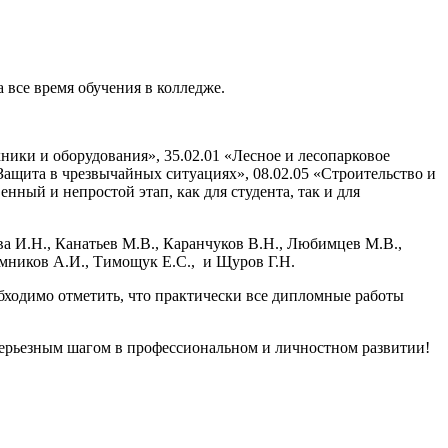
все время обучения в колледже.
ники и оборудования», 35.02.01 «Лесное и лесопарковое
Защита в чрезвычайных ситуациях», 08.02.05 «Строительство и
нный и непростой этап, как для студента, так и для
ва И.Н., Канатьев М.В., Каранчуков В.Н., Любимцев М.В.,
емников А.И., Тимощук Е.С., и Щуров Г.Н.
бходимо отметить, что практически все дипломные работы
 серьезным шагом в профессиональном и личностном развитии!