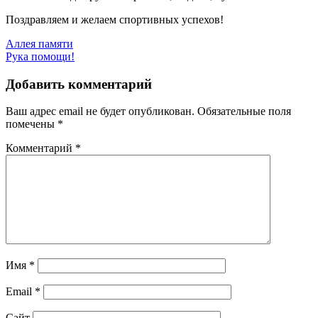
Поздравляем и желаем спортивных успехов!
Навигация
Аллея памяти
Рука помощи!
по
записям
Добавить комментарий
Ваш адрес email не будет опубликован.
Обязательные поля
помечены
*
Комментарий
*
Имя
*
Email
*
Сайт