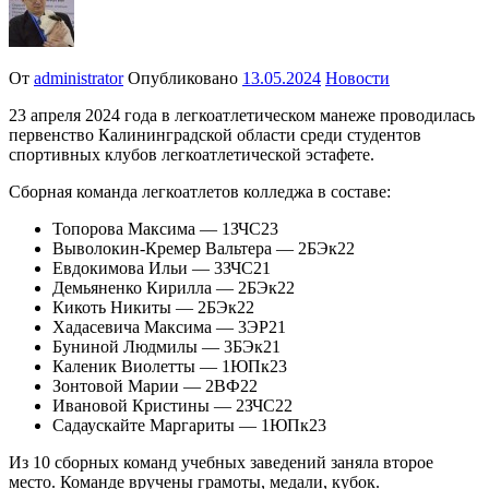
От
administrator
Опубликовано
13.05.2024
Новости
23 апреля 2024 года в легкоатлетическом манеже проводилась
первенство Калининградской области среди студентов
спортивных клубов легкоатлетической эстафете.
Сборная команда легкоатлетов колледжа в составе:
Топорова Максима — 1ЗЧС23
Выволокин-Кремер Вальтера — 2БЭк22
Евдокимова Ильи — 3ЗЧС21
Демьяненко Кирилла — 2БЭк22
Кикоть Никиты — 2БЭк22
Хадасевича Максима — 3ЭР21
Буниной Людмилы — 3БЭк21
Каленик Виолетты — 1ЮПк23
Зонтовой Марии — 2ВФ22
Ивановой Кристины — 2ЗЧС22
Садаускайте Маргариты — 1ЮПк23
Из 10 сборных команд учебных заведений заняла второе
место. Команде вручены грамоты, медали, кубок.