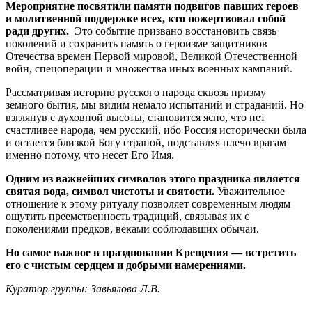
Мероприятие посвятили памяти подвигов павших героев
и молитвенной поддержке всех, кто пожертвовал собой
ради других.
Это событие призвано восстановить связь
поколений и сохранить память о героизме защитников
Отечества времен Первой мировой, Великой Отечественной
войн, спецоперации и множества иных военных кампаний.
Рассматривая историю русского народа сквозь призму
земного бытия, мы видим немало испытаний и страданий. Но
взглянув с духовной высоты, становится ясно, что нет
счастливее народа, чем русский, ибо Россия исторически была
и остается близкой Богу страной, подставляя плечо врагам
именно потому, что несет Его Имя.
Одним из важнейших символов этого праздника является
святая вода
, символ чистоты и святости.
Уважительное
отношение к этому ритуалу позволяет современным людям
ощутить преемственность традиций, связывая их с
поколениями предков, веками соблюдавших обычаи.
Но самое важное в праздновании Крещения — встретить
его с чистым сердцем и добрыми намерениями.
Куратор группы: Завьялова Л.В.