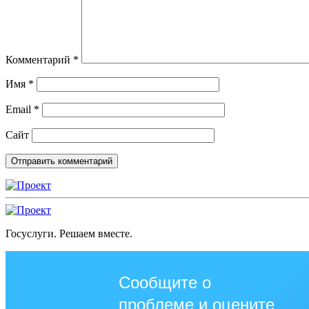
Комментарий
*
Имя
*
Email
*
Сайт
Госуслуги. Решаем вместе.
Сообщите о
проблеме и оцените