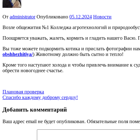
От
administrator
Опубликовано
05.12.2024
Новости
Возле общежития №1 Колледжа агротехнологий и природообуст
Поощряется уважать, жалеть, кормить и гладить нашего Васю.
Вы тоже можете подкормить котика и прислать фотографии на
obshhezhitiya/
) Животному должно быть сытно и тепло!
Кроме того наступают холода и чтобы привлечь внимание к су
обрести новогоднее счастье.
Навигация
Плановая проверка
Спасибо каждому доброму сердцу!
по
записям
Добавить комментарий
Ваш адрес email не будет опубликован.
Обязательные поля пом