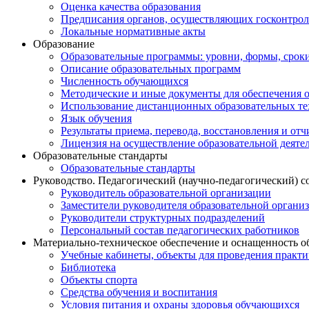
Оценка качества образования
Предписания органов, осуществляющих госконтроль
Локальные нормативные акты
Образование
Образовательные программы: уровни, формы, срок
Описание образовательных программ
Численность обучающихся
Методические и иные документы для обеспечения о
Использование дистанционных образовательных тех
Язык обучения
Результаты приема, перевода, восстановления и от
Лицензия на осуществление образовательной деяте
Образовательные стандарты
Образовательные стандарты
Руководство. Педагогический (научно-педагогический) с
Руководитель образовательной организации
Заместители руководителя образовательной органи
Руководители структурных подразделений
Персональный состав педагогических работников
Материально-техническое обеспечение и оснащенность о
Учебные кабинеты, объекты для проведения практи
Библиотека
Объекты спорта
Средства обучения и воспитания
Условия питания и охраны здоровья обучающихся