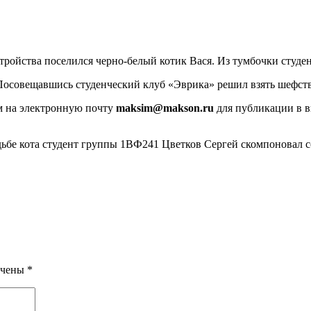
ройства поселился черно-белый котик Вася. Из тумбочки студ
 Посовещавшись студенческий клуб «Эврика» решил взять шефств
м на электронную почту
maksim@makson.ru
для публикации в в
дьбе кота студент группы 1ВФ241 Цветков Сергей скомпоновал 
ечены
*