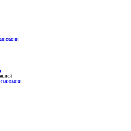
ганизации
и
зацией
рганизации