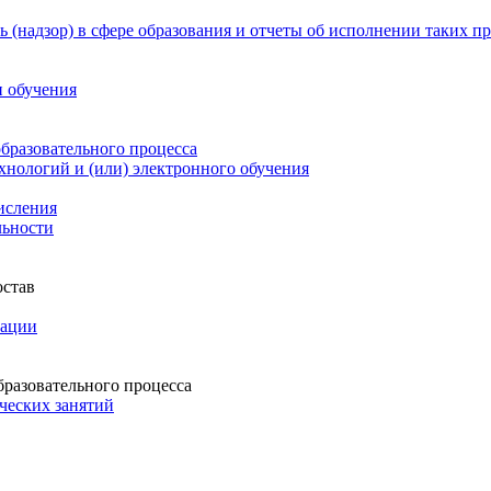
 (надзор) в сфере образования и отчеты об исполнении таких п
и обучения
бразовательного процесса
нологий и (или) электронного обучения
числения
льности
остав
зации
бразовательного процесса
ческих занятий