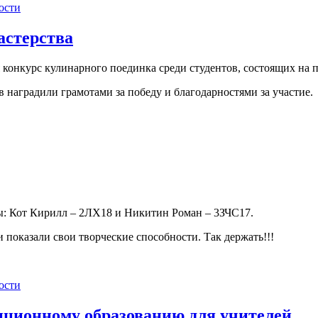
ости
астерства
я конкурс кулинарного поединка среди студентов, состоящих на
 наградили грамотами за победу и благодарностями за участие.
ны: Кот Кирилл – 2ЛХ18 и Никитин Роман – 3ЗЧС17.
показали свои творческие способности. Так держать!!!
ости
анционному образованию для учителей