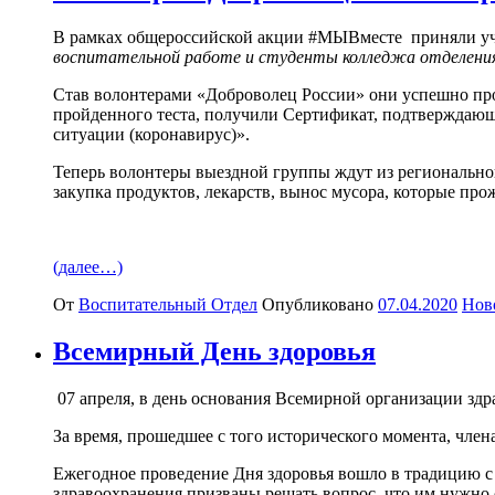
В рамках общероссийской акции #МЫВместе приняли уча
воспитательной работе и студенты колледжа отделени
Став волонтерами «Доброволец России» они успешно пр
пройденного теста, получили Сертификат, подтверждаю
ситуации (коронавирус)».
Теперь волонтеры выездной группы ждут из региональ
закупка продуктов, лекарств, вынос мусора, которые пр
(далее…)
От
Воспитательный Отдел
Опубликовано
07.04.2020
Нов
Всемирный День здоровья
07 апреля, в день основания Всемирной организации здр
За время, прошедшее с того исторического момента, член
Ежегодное проведение Дня здоровья вошло в традицию с 1
здравоохранения призваны решать вопрос, что им нужно 