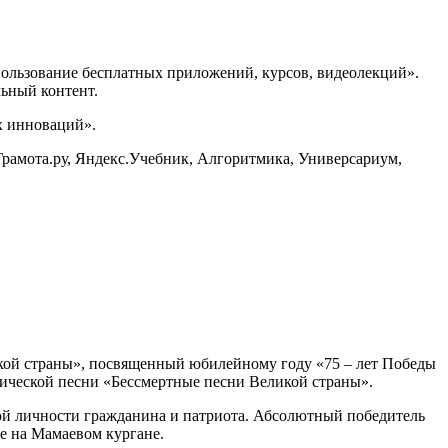
ользование бесплатных приложений, курсов, видеолекций».
льный контент.
х инноваций».
Грамота.ру, Яндекс.Учебник, Алгоритмика, Универсариум,
кой страны», посвященный юбилейному году «75 – лет Победы
тической песни «Бессмертные песни Великой страны».
ной личности гражданина и патриота. Абсолютный победитель
де на Мамаевом кургане.