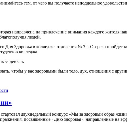
Занимайтесь тем, от чего вы получаете неподдельное удовольстви
торая направлена на привлечение внимания каждого жителя наш
 благополучия людей.
ого Дня Здоровья в колледже отделения № 3 г. Озерска пройдет 
тудентов колледжа.
шь за деньги.
ать, чтобы у вас здоровыми были тело, дух, отношения с друг
ости
зни»
 стартовал двухнедельный конкурс «Мы за здоровый образ жизни
 упражнения, посвященные «Дню здоровья», направленные на эф