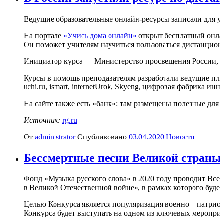
Ведущие образовательные онлайн-ресурсы записали для 
На портале
«Учись дома онлайн»
открыт бесплатный онла
Он поможет учителям научиться пользоваться дистанцион
Инициатор курса — Министерство просвещения России, 
Курсы в помощь преподавателям разработали ведущие пл
uchi.ru, ismart, internetUrok, Skyeng, цифровая фабрика и
На сайте также есть «банк»: там размещены полезные дл
Источник:
rg.ru
От
administrator
Опубликовано
03.04.2020
Новости
Бессмертные песни Великой стран
Фонд «Музыка русского слова» в 2020 году проводит Вс
в Великой Отечественной войне», в рамках которого буд
Целью Конкурса является популяризация военно – патри
Конкурса будет выступать на одном из ключевых меропри