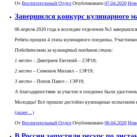
От
Воспитательный Отдел
Опубликовано
07.04.2020
Нов
Завершился конкурс кулинарного м
06 апреля 2020 года в колледже отделения №3 завершилс
Ребята прошли 4 этапа кулинарного поединка. Участников
Победителями за кулинарный поединок стали:
1 место
– Дмитриев Евгений – 2ЭР18;
2 место
– Симонов Михаил – 1ЭР19;
3 место
– Попов Павел – 1ЭР19;
А благодарностями за участие в поединке были удостое
Молодцы! Все прошли достойно кулинарные испытания и 
(далее…)
От
Воспитательный Отдел
Опубликовано
06.04.2020
Нов
В России запустили ресурс по дист