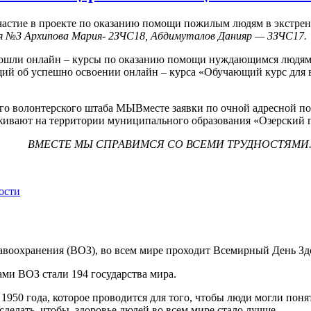
стие в проекте по оказанию помощи пожилым людям в экстрен
я №3 Архипова Мария- 2ЗЧС18, Абдимуталов Данияр — 3ЗЧС17.
ошли онлайн – курсы по оказанию помощи нуждающимся людям в
щий об успешно освоении онлайн – курса «Обучающий курс для
ного волонтерского штаба МЫВместе заявки по очной адресно
оживают на территории муниципального образования «Озерский г
ВМЕСТЕ МЫ СПРАВИМСЯ СО ВСЕМИ ТРУДНОСТЯМИ
ости
авоохранения (ВОЗ), во всем мире проходит Всемирный День Зд
ами ВОЗ стали 194 государства мира.
950 года, которое проводится для того, чтобы люди могли понят
сделать, чтобы здоровье людей во всем мире стало лучше.