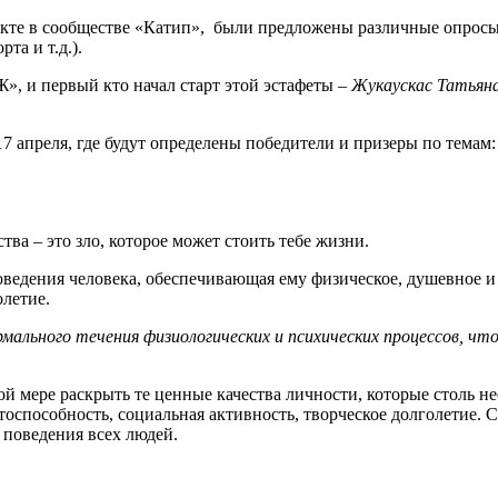
такте в сообществе «Катип», были предложены различные опросы
та и т.д.).
, и первый кто начал старт этой эстафеты –
Жукаускас Татьян
7 апреля, где будут определены победители и призеры по темам:
ва – это зло, которое может стоить тебе жизни.
ведения человека, обеспечивающая ему физическое, душевное и
олетие.
рмального течения физиологических и психических процессов, ч
ой мере раскрыть те ценные качества личности, которые столь н
тоспособность, социальная активность, творческое долголетие. 
поведения всех людей.