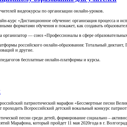
учителей видеокурсы по организации онлайн-уроков.
йн-курс «Дистанционное обучение: организация процесса и исп
ными форматами обучения и покажет, как создавать образовате
а организатор — союз «Профессионалы в сфере образовательны
атформы российского онлайн-образования: Тотальный диктант, 
нноваций и другие.
я педагогов бесплатные онлайн-платформы и курсы.
ы
ероссийский патриотический марафон «Бессмертные песни Вели
ет проходить Всероссийский детский вокальный конкурс патрио
отической песни среди детей, формирование социально – актив
ятий Марафона, который пройдет 11 мая 2020года в г. Волгогра