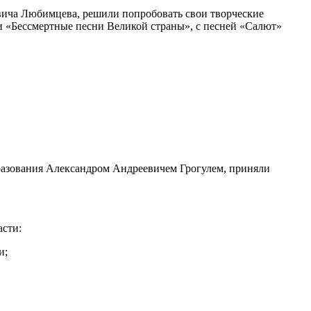
евича Любимцева, решили попробовать свои творческие
ни «Бессмертные песни Великой страны», с песней «Салют»
бразования Александром Андреевичем Грогулем, приняли
сти:
и;