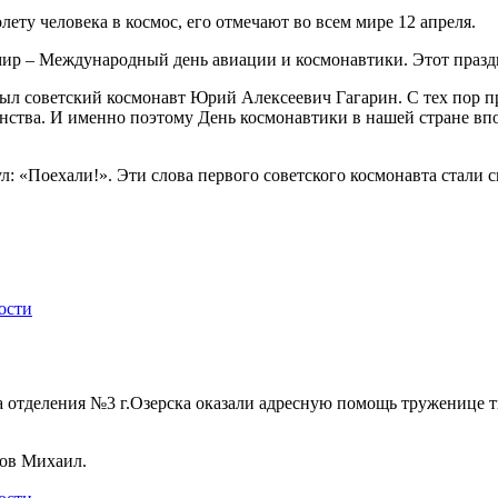
ту человека в космос, его отмечают во всем мире 12 апреля.
 мир – Международный день авиации и космонавтики. Этот праздн
ыл советский космонавт Юрий Алексеевич Гагарин. С тех пор пр
нства. И именно поэтому День космонавтики в нашей стране вп
: «Поехали!». Эти слова первого советского космонавта стали
ости
а отделения №3 г.Озерска оказали адресную помощь труженице т
ов Михаил.