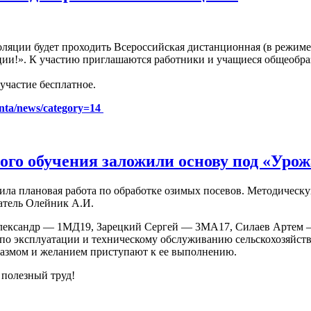
золяции будет проходить Всероссийская дистанционная (в режиме
ции!». К участию приглашаются работники и учащиеся общеобра
участие бесплатное.
nta/news/category=14
ого обучения заложили основу под «Урож
дила плановая работа по обработке озимых посевов. Методичес
атель Олейник А.И.
лександр — 1МД19, Зарецкий Сергей — 3МА17, Силаев Артем
по эксплуатации и техническому обслуживанию сельскохозяйстве
зиазмом и желанием приступают к ее выполнению.
 полезный труд!