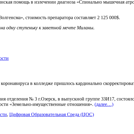
нская помощь в излечении диагноза «Спинально мышечная атро
Золгенсма», стоимость препаратора составляет 2 125 000$.
 на одну ступеньку к заветной мечте Миланы.
ости
 коронавируса в колледже пришлось кардинально скорректирова
ения отделения № 3 г.Озерск, в выпускной группе 3ЗИ17, сост
ности «Земельно-имущественные отношения».
(далее…)
сти
,
Цифровая Образовательная Среда (ЦОС)