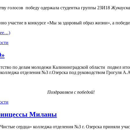
тву голосов победу одержала студентка группы 2ЗИ18
Жукауска
но участие в конкурсе «Мы за здоровый образ жизни», а победи
лее…)
ости
0»
ство по делам молодежи Калининградской области подвел ито
колледжа отделения №3 г.Озерска под руководством Грогуля А.А
Поздравляем с победой!
ости
принцессы Миланы
«Чистые сердца» колледжа отделения №3 г. Озерска приняли уча