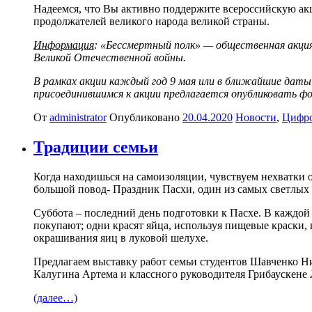
Надеемся, что Вы активно поддержите всероссийскую акц
продолжателей великого народа великой страны.
Информация
: «Бессмертный полк» — общественная акция
Великой Отечественной войны.
В рамках акции каждый год 9 мая или в ближайшие даты
присоединившимся к акции предлагается опубликовать ф
От
administrator
Опубликовано
20.04.2020
Новости
,
Цифро
Традиции семьи
Когда находишься на самоизоляции, чувствуем нехватки о
большой повод- Праздник Пасхи, один из самых светлых 
Суббота – последний день подготовки к Пасхе. В каждой 
покупают; одни красят яйца, используя пищевые краски, 
окрашивания яиц в луковой шелухе.
Предлагаем выставку работ семьи студентов Шавченко 
Калугина Артема и классного руководителя Грибаускене 
(далее…)