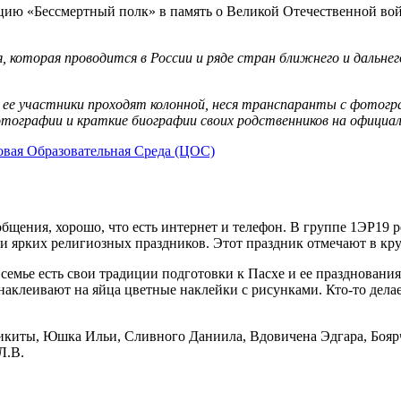
ию «Бессмертный полк» в память о Великой Отечественной войне
, которая проводится в России и ряде стран ближнего и дальне
 ее участники проходят колонной, неся транспаранты с фотогр
отографии и краткие биографии своих родственников на официа
вая Образовательная Среда (ЦОС)
бщения, хорошо, что есть интернет и телефон. В группе 1ЭР19 
и ярких религиозных праздников. Этот праздник отмечают в кру
семье есть свои традиции подготовки к Пасхе и ее праздновани
наклеивают на яйца цветные наклейки с рисунками. Кто-то дела
Никиты, Юшка Ильи, Сливного Даниила, Вдовичена Эдгара, Боя
Л.В.