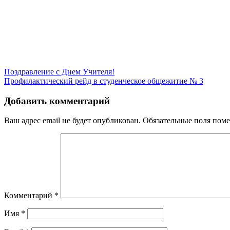
Навигация
Поздравление с Днем Учителя!
Профилактический рейд в студенческое общежитие № 3
по
записям
Добавить комментарий
Ваш адрес email не будет опубликован.
Обязательные поля пом
Комментарий
*
Имя
*