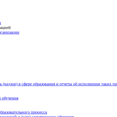
и
зацией
рганизации
 (надзор) в сфере образования и отчеты об исполнении таких п
и обучения
бразовательного процесса
нологий и (или) электронного обучения