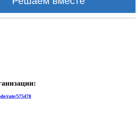
Решаем вместе
ганизации:
ode/rate/575478