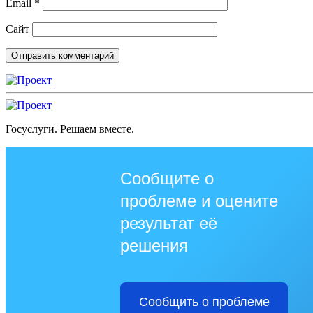
Email
*
Сайт
Госуслуги. Решаем вместе.
Сообщите о
проблеме и оцените
результат её
решения
Сообщить о проблеме